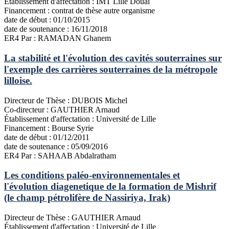
Établissement d'affectation :
IMT Lille Douai
Financement :
contrat de thèse autre organisme
date de début :
01/10/2015
date de soutenance :
16/11/2018
ER4
Par : RAMADAN Ghanem
La stabilité et l'évolution des cavités souterraines sur
l'exemple des carrières souterraines de la métropole
lilloise.
Directeur de Thèse :
DUBOIS Michel
Co-directeur :
GAUTHIER Arnaud
Établissement d'affectation :
Université de Lille
Financement :
Bourse Syrie
date de début :
01/12/2011
date de soutenance :
05/09/2016
ER4
Par : SAHAAB Abdalratham
Les conditions paléo-environnementales et
l'évolution diagenetique de la formation de Mishrif
(le champ pétrolifère de Nassiriya, Irak)
Directeur de Thèse :
GAUTHIER Arnaud
Établissement d'affectation :
Université de Lille