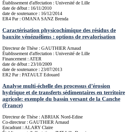
Établissement d'affectation :
Université de Lille
date de début :
16/11/2010
date de soutenance :
16/12/2014
ER4
Par : OMANA SANZ Brenda
Caractérisation physicochimique des résidus de
bauxite vénézuéliens : options de revalorisation
Directeur de Thèse :
GAUTHIER Arnaud
Établissement d'affectation :
Université de Lille
Financement :
ATER
date de début :
23/10/2009
date de soutenance :
23/07/2013
ER2
Par : PATAULT Edouard
Analyse multi-échelle des processus d’érosion
hydrique et de transferts sédimentaires en territoire
agricole: exemple du bassin versant de la Canche
(France)
Directeur de Thèse :
ABRIAK Nord-Edine
Co-directeur :
GAUTHIER Arnaud
Encadrant :
ALARY Claire