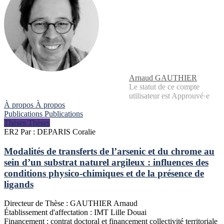
Arnaud GAUTHIER
Le statut de ce compte
utilisateur est Approuvé·e
À propos
À propos
Publications
Publications
Thèses
Thèses
ER2
Par : DEPARIS Coralie
Modalités de transferts de l’arsenic et du chrome au
sein d’un substrat naturel argileux : influences des
conditions physico-chimiques et de la présence de
ligands
Directeur de Thèse :
GAUTHIER Arnaud
Établissement d'affectation :
IMT Lille Douai
Financement :
contrat doctoral et financement collectivité territoriale