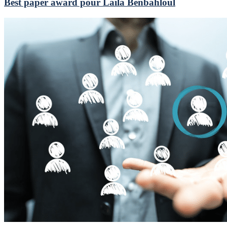
Best paper award pour Laila Benbahloul