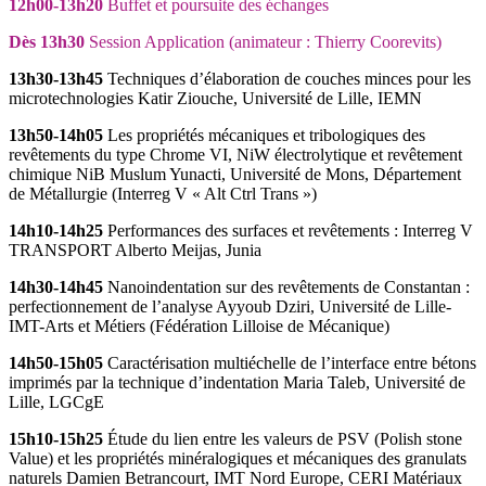
12h00-13h20
Buffet et poursuite des échanges
Dès 13h30
Session Application (animateur : Thierry Coorevits)
13h30-13h45
Techniques d’élaboration de couches minces pour les
microtechnologies Katir Ziouche, Université de Lille, IEMN
13h50-14h05
Les propriétés mécaniques et tribologiques des
revêtements du type Chrome VI, NiW électrolytique et revêtement
chimique NiB Muslum Yunacti, Université de Mons, Département
de Métallurgie (Interreg V « Alt Ctrl Trans »)
14h10-14h25
Performances des surfaces et revêtements : Interreg V
TRANSPORT Alberto Meijas, Junia
14h30-14h45
Nanoindentation sur des revêtements de Constantan :
perfectionnement de l’analyse Ayyoub Dziri, Université de Lille-
IMT-Arts et Métiers (Fédération Lilloise de Mécanique)
14h50-15h05
Caractérisation multiéchelle de l’interface entre bétons
imprimés par la technique d’indentation Maria Taleb, Université de
Lille, LGCgE
15h10-15h25
Étude du lien entre les valeurs de PSV (Polish stone
Value) et les propriétés minéralogiques et mécaniques des granulats
naturels Damien Betrancourt, IMT Nord Europe, CERI Matériaux