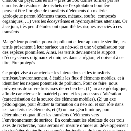
charbon du pays. Les terrils – près de 300 dômes formés par les
cumulas de résidus et de déchets de l’exploitation houillère –
peuvent être l’origine de transferts d’éléments du matériel
géologique parent (éléments traces, métaux, soufre, composés
organiques, …) vers les écosystèmes et hydrosystèmes attenants. Or
à ce jour, très peu d’études ont quantifié les risques associés à ces
transferts.
Malgré leur potentiel pouvoir polluant et leur apparente stérilité, les
terrils présentent à leur surface un néo-sol et une végétalisation par
des espèces pionnières. Ainsi, les terrils deviennent le support
d’écosystèmes originaux et uniques dans la région, et doivent à ce
titre, être protégés.
Ce projet vise à caractériser les interactions et les transferts
terril/eau/environnement, à établir les flux d’éléments mobiles, et à
identifier les risques potentiels de pollution. Pour ce faire, nous
prévoyons de suivre trois axes de recherche : (1) un axe géologique,
afin de caractériser le matériel parent et les processus d’altération
(caractérisation de la source des éléments mobiles), (2) un axe
pédologique, pour étudier la formation du néo-sol et son rôle dans
les transferts des éléments, et (3) un axe géochimique, pour
déterminer et quantifier les transferts d’éléments vers
l’environnement de surface. En combinant les résultats de ces trois
axes de recherche, nous serons en mesure d’aider au développement
de stratégies de gestion raisonnée des terrils et de leurs écosystèmes.