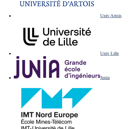
Univ Artois
Univ Lille
Junia