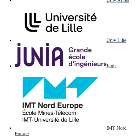
Univ Artois
Univ Lille
Junia
IMT Nord
Europe