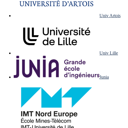
Univ Artois
Univ Lille
Junia