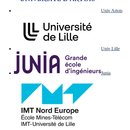
Univ Artois
Univ Lille
Junia