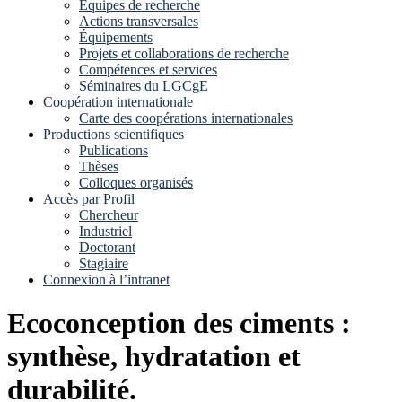
Equipes de recherche
Actions transversales
Équipements
Projets et collaborations de recherche
Compétences et services
Séminaires du LGCgE
Coopération internationale
Carte des coopérations internationales
Productions scientifiques
Publications
Thèses
Colloques organisés
Accès par Profil
Chercheur
Industriel
Doctorant
Stagiaire
Connexion à l’intranet
Ecoconception des ciments :
synthèse, hydratation et
durabilité.