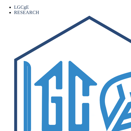
LGCgE
RESEARCH