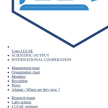
Logo LGCgE
SCIENTIFIC OUTPUT
INTERNATIONAL COOPERATION
Management team
Organization chart
Members
Recruiting
News
Alumni - Where are they now ?
Research teams
Lab's actions
LGCgE seminars