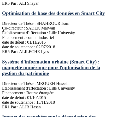
ER5
Par : ALI Shayar
Optimisation de base des données en Smart City
Directeur de Thèse :
SHAHROUR Isam
Co-directeur :
SADEK Marwan
Établissement d'affectation :
Lille University
Financement :
contrat industriel
date de début :
01/11/2015
date de soutenance :
02/07/2018
ER5
Par : ALILECHE Lyes
Système d'information urbaine (Smart City) :
maquette numérique pour l'optimisation de la
gestion du patrimoine
Directeur de Thèse :
MROUEH Hussein
Établissement d'affectation :
Lille University
Financement :
Bourse étrangère
date de début :
01/10/2015
date de soutenance :
13/11/2018
ER1
Par : ALJR Hasan
Impact des tranchées sur la dégradation des