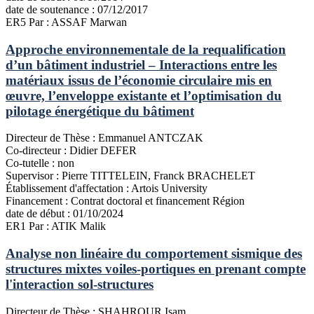
date de soutenance :
07/12/2017
ER5
Par : ASSAF Marwan
Approche environnementale de la requalification
d’un bâtiment industriel – Interactions entre les
matériaux issus de l’économie circulaire mis en
œuvre, l’enveloppe existante et l’optimisation du
pilotage énergétique du bâtiment
Directeur de Thèse :
Emmanuel ANTCZAK
Co-directeur :
Didier DEFER
Co-tutelle :
non
Supervisor :
Pierre TITTELEIN, Franck BRACHELET
Établissement d'affectation :
Artois University
Financement :
Contrat doctoral et financement Région
date de début :
01/10/2024
ER1
Par : ATIK Malik
Analyse non linéaire du comportement sismique des
structures mixtes voiles-portiques en prenant compte
l'interaction sol-structures
Directeur de Thèse :
SHAHROUR Isam