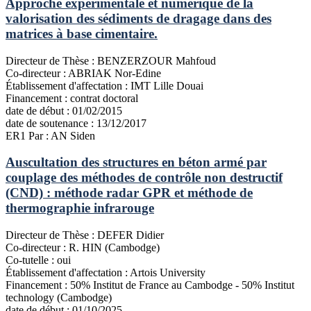
Approche expérimentale et numérique de la
valorisation des sédiments de dragage dans des
matrices à base cimentaire.
Directeur de Thèse :
BENZERZOUR Mahfoud
Co-directeur :
ABRIAK Nor-Edine
Établissement d'affectation :
IMT Lille Douai
Financement :
contrat doctoral
date de début :
01/02/2015
date de soutenance :
13/12/2017
ER1
Par : AN Siden
Auscultation des structures en béton armé par
couplage des méthodes de contrôle non destructif
(CND) : méthode radar GPR et méthode de
thermographie infrarouge
Directeur de Thèse :
DEFER Didier
Co-directeur :
R. HIN (Cambodge)
Co-tutelle :
oui
Établissement d'affectation :
Artois University
Financement :
50% Institut de France au Cambodge - 50% Institut
technology (Cambodge)
date de début :
01/10/2025