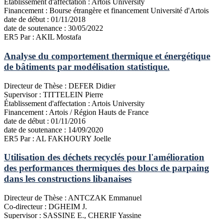
Établissement d'affectation :
Artois University
Financement :
Bourse étrangère et financement Université d'Artois
date de début :
01/11/2018
date de soutenance :
30/05/2022
ER5
Par : AKIL Mostafa
Analyse du comportement thermique et énergétique
de bâtiments par modélisation statistique.
Directeur de Thèse :
DEFER Didier
Supervisor :
TITTELEIN Pierre
Établissement d'affectation :
Artois University
Financement :
Artois / Région Hauts de France
date de début :
01/11/2016
date de soutenance :
14/09/2020
ER5
Par : AL FAKHOURY Joelle
Utilisation des déchets recyclés pour l'amélioration
des performances thermiques des blocs de parpaing
dans les constructions libanaises
Directeur de Thèse :
ANTCZAK Emmanuel
Co-directeur :
DGHEIM J.
Supervisor :
SASSINE E., CHERIF Yassine