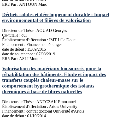
ER2
Par : ANTOUN Marc
Déchets solides et développement durable : Impact
environnemental et filières de valorisation
Directeur de Thèse :
AOUAD Georges
Co-tutelle :
oui
Établissement d'affectation :
IMT Lille Douai
Financement :
Financement étranger
date de début :
15/09/2015
date de soutenance :
07/03/2019
ER5
Par : ASLI Mounir
Valorisation des matériaux bio-sourcés pour la
réhabilitation des bâtiments. Etude et impact des
transferts couplés chaleur-masse sur le
comportement hygrothermique des isolants
thermiques à base de fibres naturelles
Directeur de Thèse :
ANTCZAK Emmanuel
Établissement d'affectation :
Artois University
Financement :
contrat doctoral Université d'Artois
date de début :
01/10/2014