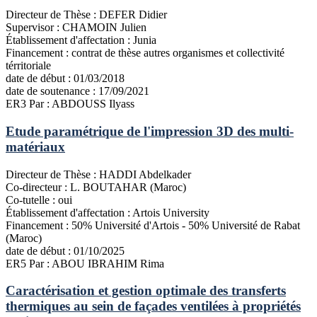
Directeur de Thèse :
DEFER Didier
Supervisor :
CHAMOIN Julien
Établissement d'affectation :
Junia
Financement :
contrat de thèse autres organismes et collectivité
térritoriale
date de début :
01/03/2018
date de soutenance :
17/09/2021
ER3
Par : ABDOUSS Ilyass
Etude paramétrique de l'impression 3D des multi-
matériaux
Directeur de Thèse :
HADDI Abdelkader
Co-directeur :
L. BOUTAHAR (Maroc)
Co-tutelle :
oui
Établissement d'affectation :
Artois University
Financement :
50% Université d'Artois - 50% Université de Rabat
(Maroc)
date de début :
01/10/2025
ER5
Par : ABOU IBRAHIM Rima
Caractérisation et gestion optimale des transferts
thermiques au sein de façades ventilées à propriétés