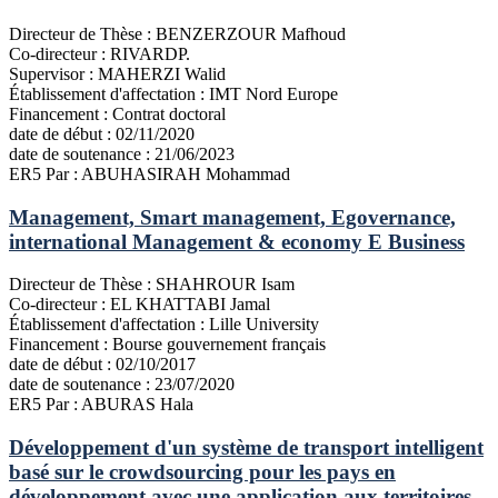
Directeur de Thèse :
BENZERZOUR Mafhoud
Co-directeur :
RIVARDP.
Supervisor :
MAHERZI Walid
Établissement d'affectation :
IMT Nord Europe
Financement :
Contrat doctoral
date de début :
02/11/2020
date de soutenance :
21/06/2023
ER5
Par : ABUHASIRAH Mohammad
Management, Smart management, Egovernance,
international Management & economy E Business
Directeur de Thèse :
SHAHROUR Isam
Co-directeur :
EL KHATTABI Jamal
Établissement d'affectation :
Lille University
Financement :
Bourse gouvernement français
date de début :
02/10/2017
date de soutenance :
23/07/2020
ER5
Par : ABURAS Hala
Développement d'un système de transport intelligent
basé sur le crowdsourcing pour les pays en
développement avec une application aux territoires