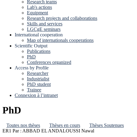
Research teams
Lab's actions
Equipment
Research projects and collaborations
Skills and services
LGCgE seminars
International cooperation
Map of internationals cooperations
Scientific Output
Publications
PhD
Conferences organized
Access by Profile
Researcher
Industrialist
PhD student
Trainee
Connexion à l’intranet
PhD
Toutes nos thèses
Thèses en cours
Thèses Soutenues
ER1
Par : ABBAD EL ANDALOUSSI Nawal