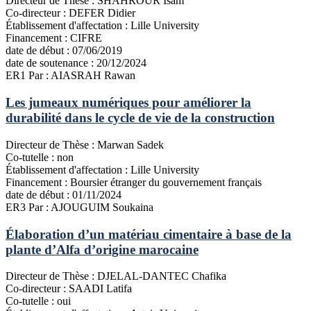
Directeur de Thèse :
SHAHROUR Isam
Co-directeur :
DEFER Didier
Établissement d'affectation :
Lille University
Financement :
CIFRE
date de début :
07/06/2019
date de soutenance :
20/12/2024
ER1
Par : AIASRAH Rawan
Les jumeaux numériques pour améliorer la
durabilité dans le cycle de vie de la construction
Directeur de Thèse :
Marwan Sadek
Co-tutelle :
non
Établissement d'affectation :
Lille University
Financement :
Boursier étranger du gouvernement français
date de début :
01/11/2024
ER3
Par : AJOUGUIM Soukaina
Élaboration d’un matériau cimentaire à base de la
plante d’Alfa d’origine marocaine
Directeur de Thèse :
DJELAL-DANTEC Chafika
Co-directeur :
SAADI Latifa
Co-tutelle :
oui