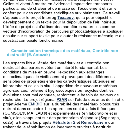
Celles-ci visent à mettre en évidence l'impact des transports
particulaires, de chaleur et de masse sur l'écoulement et sur le
confort pour des conditions spécifiques aux bâtiments. Ce travail
s’appuie sur le projet Interreg
Texacov
, qui a pour objectif le
développement d’un textile pour la dépollution de l’air intérieur.
L'idée du projet est d'utiliser des nanofibres naturelles comme
vecteur d’incorporation de particules photocatalytiques à appliquer
ensuite sur support textile pour ajouter la résistance mécanique au
substrat composite fonctionnalisé.
Caractérisation thermique des matériaux, Contrôle non
destructif (E. Antczak)
Les aspects liés à l’étude des matériaux et au contrôle non
destructif des parois revêtent un intérêt fondamental. Les
conditions de mise en œuvre, l’exposition aux échanges
microclimatiques, le vieillissement provoquent des différences
sensibles de propriétés entre les caractéristiques obtenues en
laboratoire et celles in situ. L’apparition de nouveaux matériaux
agro-sourcés, fortement hygroscopiques ou recyclés dont les
évolutions sont mal connues, renforcent le besoin de travaux de
recherche. Le projet régional
P2AR
sur l’étude des anas de lin et le
projet Ademe
EMIBIO
sur la durabilité des matériaux biosourcés
entrent dans ce cadre. Les approches sont à la fois théoriques
(COMSOL®, MATLAB®) et expérimentales (en laboratoire et in
situ), elles s’appuient sur des partenariats régionaux (Soginorpa,
cd2e), à travers les projets
Réhafutur 2
et
Renochanvre
qui
traitent de la réhabilitation de logements ouvriers à partir de