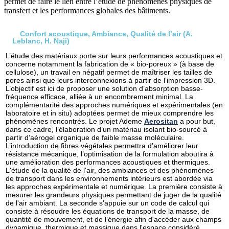
permet de faire le lien entre l’étude de phénomènes physiques de
transfert et les performances globales des bâtiments.
Confort acoustique, Ambiance, Qualité de l’air (A.
Leblanc, H. Naji)
L’étude des matériaux porte sur leurs performances acoustiques et
concerne notamment la fabrication de « bio-poreux » (à base de
cellulose), un travail en négatif permet de maîtriser les tailles de
pores ainsi que leurs interconnexions à partir de l’impression 3D.
L’objectif est ici de proposer une solution d’absorption basse-
fréquence efficace, alliée à un encombrement minimal. La
complémentarité des approches numériques et expérimentales (en
laboratoire et in situ) adoptées permet de mieux comprendre les
phénomènes rencontrés. Le projet Ademe
Aerositan
a pour but,
dans ce cadre, l’élaboration d’un matériau isolant bio-sourcé à
partir d’aérogel organique de faible masse moléculaire.
L’introduction de fibres végétales permettra d’améliorer leur
résistance mécanique, l’optimisation de la formulation aboutira à
une amélioration des performances acoustiques et thermiques.
L'étude de la qualité de l'air, des ambiances et des phénomènes
de transport dans les environnements intérieurs est abordée via
les approches expérimentale et numérique. La première consiste à
mesurer les grandeurs physiques permettant de juger de la qualité
de l'air ambiant. La seconde s'appuie sur un code de calcul qui
consiste à résoudre les équations de transport de la masse, de
quantité de mouvement, et de l’énergie afin d'accéder aux champs
dynamique, thermique et massique dans l'espace considéré.