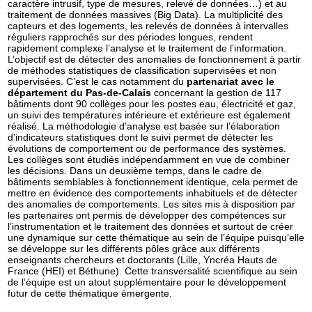
caractère intrusif, type de mesures, relevé de données…) et au
traitement de données massives (Big Data). La multiplicité des
capteurs et des logements, les relevés de données à intervalles
réguliers rapprochés sur des périodes longues, rendent
rapidement complexe l’analyse et le traitement de l’information.
L’objectif est de détecter des anomalies de fonctionnement à partir
de méthodes statistiques de classification supervisées et non
supervisées. C’est le cas notamment du
partenariat avec le
département du Pas-de-Calais
concernant la gestion de 117
bâtiments dont 90 collèges pour les postes eau, électricité et gaz,
un suivi des températures intérieure et extérieure est également
réalisé. La méthodologie d’analyse est basée sur l’élaboration
d’indicateurs statistiques dont le suivi permet de détecter les
évolutions de comportement ou de performance des systèmes.
Les collèges sont étudiés indépendamment en vue de combiner
les décisions. Dans un deuxième temps, dans le cadre de
bâtiments semblables à fonctionnement identique, cela permet de
mettre en évidence des comportements inhabituels et de détecter
des anomalies de comportements. Les sites mis à disposition par
les partenaires ont permis de développer des compétences sur
l’instrumentation et le traitement des données et surtout de créer
une dynamique sur cette thématique au sein de l’équipe puisqu’elle
se développe sur les différents pôles grâce aux différents
enseignants chercheurs et doctorants (Lille, Yncréa Hauts de
France (HEI) et Béthune). Cette transversalité scientifique au sein
de l’équipe est un atout supplémentaire pour le développement
futur de cette thématique émergente.