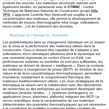
produits bio-sourcés. Les matériaux structurels naturels sont
également étudiés, en partenariat avec le
CTMNC
- Centre
Technique de Matériaux Naturels de Construction (projet
Villa
YFS
). L’approche Contrôle Non Destructif est couplée à la
caractérisation des matériaux, elle permet le développement de
méthodes de mesure (thermographie infra-rouge, sollicitations
micro-ondes…) et de traitement des données.
Stockage de l’énergie (L. Zalewski)
Les problématiques liées au changement climatique ont un impact
sur le choix et la performance des matériaux utilisés dans la
construction. Ceux-ci doivent être capables de s’adapter à des
sollicitations micro-climatiques aléatoires dont la dynamique est
une contrainte importante en confort d’hiver ou d’été. Les
performances isolantes ou inertielles ne sont plus suffisantes, les
matériaux se doivent de devenir « intelligents ». Dans ce contexte,
les matériaux à changement de phase (MCP), en fonction de leur
nature et de leurs caractéristiques thermophysiques, permettent
d’améliorer notablement le comportement thermique des
matériaux traditionnellement utilisés. Les choix stratégiques de la
thématique se situent vers la collaboration avec des laboratoires
de recherches ou des entreprises qui souhaitent développer des
matériaux (enduits, textiles, ...), systèmes (échangeurs) ou
applications (murs, planchers, plafonds) intégrant des MCP. Le
verrou scientifique reste la caractérisation de ces matériaux
(détermination des propriétés thermophysiques) qui est nécessaire
à la constitution de modèles numériques fiables capables de