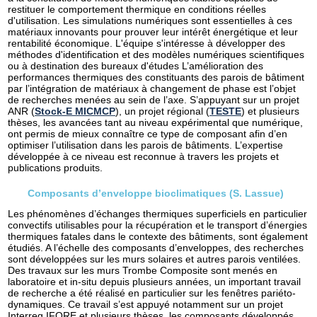
restituer le comportement thermique en conditions réelles
d'utilisation. Les simulations numériques sont essentielles à ces
matériaux innovants pour prouver leur intérêt énergétique et leur
rentabilité économique. L'équipe s'intéresse à développer des
méthodes d'identification et des modèles numériques scientifiques
ou à destination des bureaux d'études L’amélioration des
performances thermiques des constituants des parois de bâtiment
par l’intégration de matériaux à changement de phase est l’objet
de recherches menées au sein de l’axe. S’appuyant sur un projet
ANR (
Stock-E MICMCP
), un projet régional (
TESTE
) et plusieurs
thèses, les avancées tant au niveau expérimental que numérique,
ont permis de mieux connaître ce type de composant afin d’en
optimiser l’utilisation dans les parois de bâtiments. L’expertise
développée à ce niveau est reconnue à travers les projets et
publications produits.
Composants d’enveloppe bioclimatiques (S. Lassue)
Les phénomènes d’échanges thermiques superficiels en particulier
convectifs utilisables pour la récupération et le transport d’énergies
thermiques fatales dans le contexte des bâtiments, sont également
étudiés. A l’échelle des composants d’enveloppes, des recherches
sont développées sur les murs solaires et autres parois ventilées.
Des travaux sur les murs Trombe Composite sont menés en
laboratoire et in-situ depuis plusieurs années, un important travail
de recherche a été réalisé en particulier sur les fenêtres pariéto-
dynamiques. Ce travail s’est appuyé notamment sur un projet
Interreg IFORE et plusieurs thèses, les composants développés