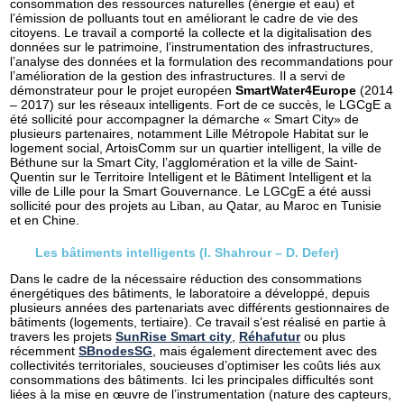
consommation des ressources naturelles (énergie et eau) et
l’émission de polluants tout en améliorant le cadre de vie des
citoyens. Le travail a comporté la collecte et la digitalisation des
données sur le patrimoine, l’instrumentation des infrastructures,
l’analyse des données et la formulation des recommandations pour
l’amélioration de la gestion des infrastructures. Il a servi de
démonstrateur pour le projet européen
SmartWater4Europe
(2014
– 2017) sur les réseaux intelligents. Fort de ce succès, le LGCgE a
été sollicité pour accompagner la démarche « Smart City» de
plusieurs partenaires, notamment Lille Métropole Habitat sur le
logement social, ArtoisComm sur un quartier intelligent, la ville de
Béthune sur la Smart City, l’agglomération et la ville de Saint-
Quentin sur le Territoire Intelligent et le Bâtiment Intelligent et la
ville de Lille pour la Smart Gouvernance. Le LGCgE a été aussi
sollicité pour des projets au Liban, au Qatar, au Maroc en Tunisie
et en Chine.
Les bâtiments intelligents (I. Shahrour – D. Defer)
Dans le cadre de la nécessaire réduction des consommations
énergétiques des bâtiments, le laboratoire a développé, depuis
plusieurs années des partenariats avec différents gestionnaires de
bâtiments (logements, tertiaire). Ce travail s’est réalisé en partie à
travers les projets
SunRise Smart city
,
Réhafutur
ou plus
récemment
SBnodesSG
, mais également directement avec des
collectivités territoriales, soucieuses d’optimiser les coûts liés aux
consommations des bâtiments. Ici les principales difficultés sont
liées à la mise en œuvre de l’instrumentation (nature des capteurs,